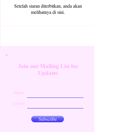
Setelah siaran diterbitkan, anda akan
melihatnya di sini.
Join our Mailing List for
Updates
Name
Email
Subscribe